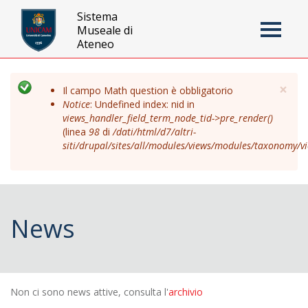
Sistema
Museale di
Toggle
Ateneo
navigati
Jump to navigation
Cl
×
Il campo Math question è obbligatorio
Notice
: Undefined index: nid in
views_handler_field_term_node_tid->pre_render()
(linea
98
di
/dati/html/d7/altri-
siti/drupal/sites/all/modules/views/modules/taxonomy/v
News
Non ci sono news attive, consulta l'
archivio