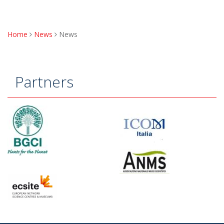
Home
News
News
Tu
sei
qui
Partners