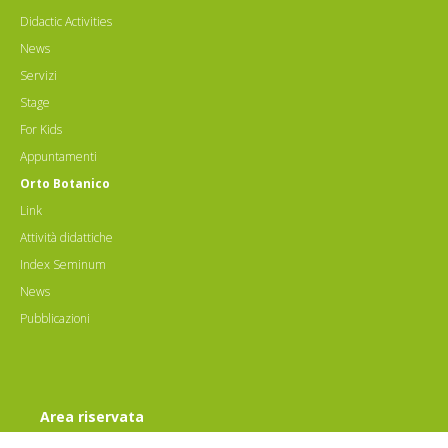
Didactic Activities
News
Servizi
Stage
For Kids
Appuntamenti
Orto Botanico
Link
Attività didattiche
Index Seminum
News
Pubblicazioni
Area riservata