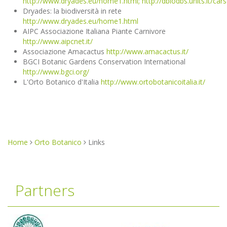
http://www.dryades.eu/home1.html; http://dbiodbs.units.it/carso
Dryades: la biodiversità in rete
http://www.dryades.eu/home1.html
AIPC Associazione Italiana Piante Carnivore
http://www.aipcnet.it/
Associazione Amacactus
http://www.amacactus.it/
BGCI Botanic Gardens Conservation International
http://www.bgci.org/
L'Orto Botanico d'Italia
http://www.ortobotanicoitalia.it/
Home
Orto Botanico
Links
You
are
here
Partners