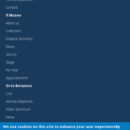
Contatti
Il Museo
About us
Collezioni
Didactic Activities
News
Servizi
Stage
For Kids
Appuntamenti
Orto Botanico
Link
Attività didattiche
Index Seminum
News
Pubblicazioni
We use cookies on this site to enhance your user experienceBy