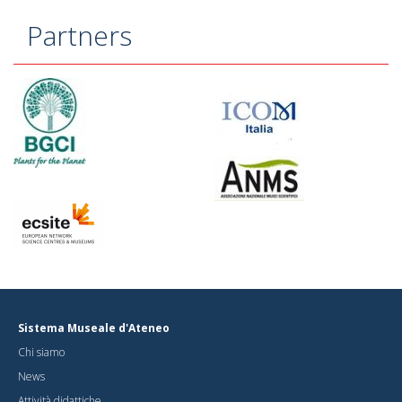
are
here
Partners
Sistema Museale d'Ateneo
Chi siamo
News
Attività didattiche