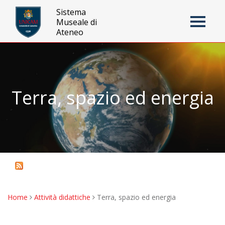
Sistema
Museale di
Toggle
Ateneo
navigati
Jump to navigation
Terra, spazio ed energia
Home
Attività didattiche
Terra, spazio ed energia
You