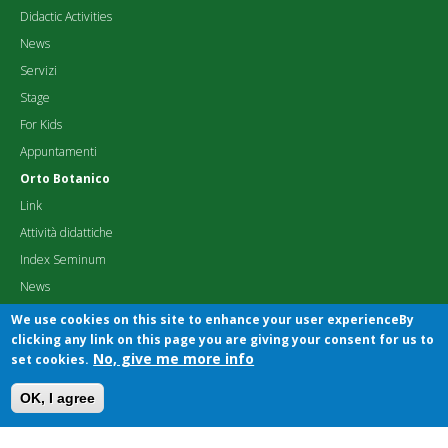
Didactic Activities
News
Servizi
Stage
For Kids
Appuntamenti
Orto Botanico
Link
Attività didattiche
Index Seminum
News
Pubblicazioni
We use cookies on this site to enhance your user experienceBy
clicking any link on this page you are giving your consent for us to
No, give me more info
set cookies.
OK, I agree
Area riservata