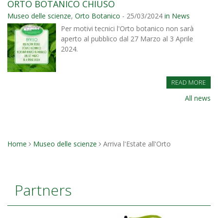
ORTO BOTANICO CHIUSO
Museo delle scienze
,
Orto Botanico
- 25/03/2024
in News
Per motivi tecnici l'Orto botanico non sarà
aperto al pubblico dal 27 Marzo al 3 Aprile
2024.
READ MORE
All news
Home
Museo delle scienze
Arriva l'Estate all'Orto
You
are
here
Partners